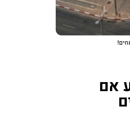
חים!
קובע אם
ם