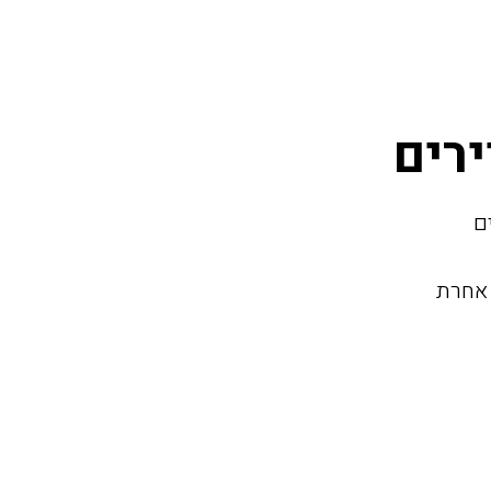
ם
 אחרת