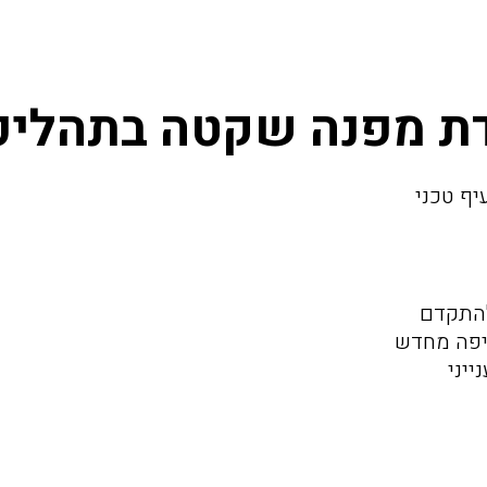
יף טכני
להתקדם
יפה מחדש
ייני