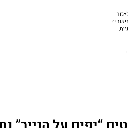
אזור
יאוריה
יות